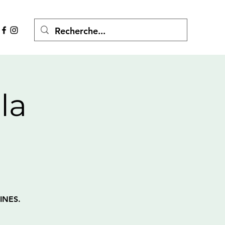
la
INES.