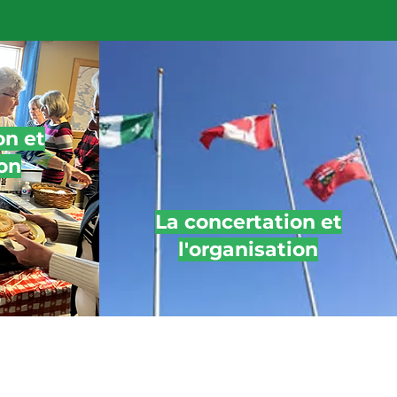
on et
ion
La concertation et
l'organisation