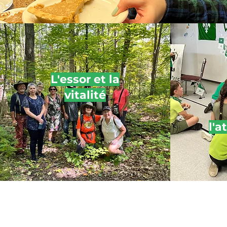
L'essor et la
vitalité
l'a