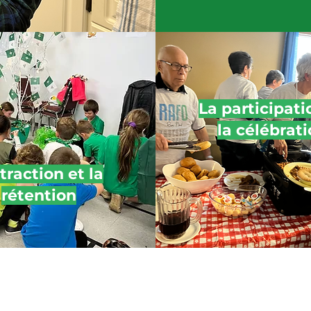
La participati
la célébrat
ttraction et la
rétention